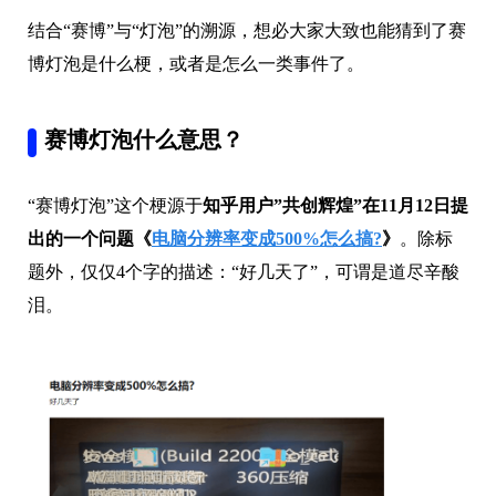
结合“赛博”与“灯泡”的溯源，想必大家大致也能猜到了赛
博灯泡是什么梗，或者是怎么一类事件了。
赛博灯泡什么意思？
“赛博灯泡”这个梗源于
知乎用户”共创辉煌”在11月12日提
出的一个问题《
电脑分辨率变成500%怎么搞?
》
。除标
题外，仅仅4个字的描述：“好几天了”，可谓是道尽辛酸
泪。