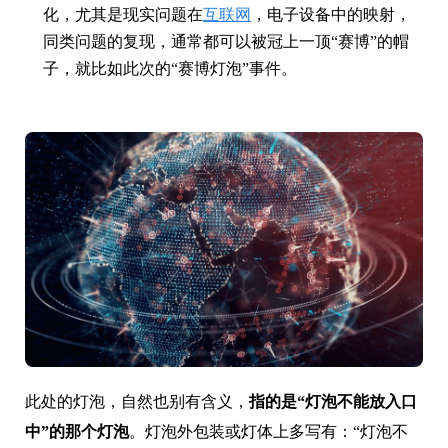
化，尤其是现实问题在
互联网
，电子设备中的映射，
同类问题的复现，通常都可以被冠上一顶“赛博”的帽
子，就比如此次的“赛博灯泡”事件。
此处的灯泡，自然也别有含义，
指的是“灯泡不能放入口
中”的那个灯泡
。灯泡外包装或灯体上多写有：“灯泡不