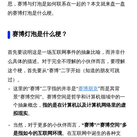
思，赛博与灯泡是如何联系在一起的？本文就来盘一盘
的赛博灯泡是什么梗。
赛博灯泡是什么梗？
首先要说明这是一场互联网事件的抽象比喻，而并非什
么具体的描述。对于完全不理解的小伙伴而言，要理解
这个梗，首先要从“赛博”二字开始（知道的朋友可跳
过）。
这里的“赛博”二字指的并非是“
赛博朋克
”而是其背
景“赛博空间”。赛博空间是哲学和计算机领域中的一
个抽象概念，
指的是在计算机以及计算机网络里的虚
拟现实
。
当然，对于更多的小伙伴而言，
“赛博”/“赛博空间”多
是指如今的互联网环境
。在互联网中诞生的各种文