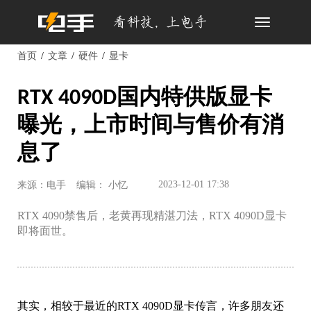
Toggle
navigation
首页
文章
硬件
显卡
RTX 4090D国内特供版显卡
曝光，上市时间与售价有消
息了
2023-12-01 17:38
来源：电手
编辑： 小忆
RTX 4090禁售后，老黄再现精湛刀法，RTX 4090D显卡
即将面世。
其实，相较于最近的RTX 4090D显卡传言，许多朋友还