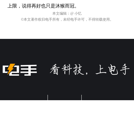
上限，说得再好也只是沐猴而冠。
本文编辑：
@ 小忆
©本文著作权归电手所有，未经电手许可，不得转载使用。
关于电手
商务合作
加入我们
违规内容、网络侵权和其他不良信息举报电话：028-61533037
或添加微信
©2009-2026 版权所有.
蜀ICP备16032123号
本网站如有链接来源第
三方网站，如有侵权，请联系我们删除。软件资源仅供学习交流之