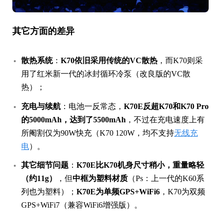
其它方面的差异
散热系统
：
K70依旧采用传统的VC散热
，而K70则采
用了红米新一代的冰封循环冷泵（改良版的VC散
热）；
充电与续航
：电池一反常态，
K70E反超K70和K70 Pro
的5000mAh，达到了5500mAh
，不过在充电速度上有
所阉割仅为90W快充（K70 120W，均不支持
无线充
电
）。
其它细节问题
：
K70E比K70机身尺寸稍小，重量略轻
（约11g）
，但
中框为塑料材质
（Ps：上一代的K60系
列也为塑料）；
K70E为单频GPS+WiFi6
，K70为双频
GPS+WiFi7（兼容WiFi6增强版）。