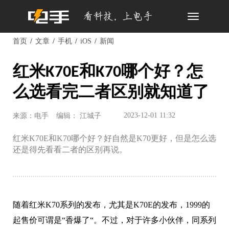
Toggle
navigation
首页
文章
手机
iOS
新闻
红米K70E和K70哪个好？怎
么选看完二者区别就知道了
2023-12-01 11:32
来源：电手
编辑： 江城子
红米K70E和K70哪个好？好自然是K70更好，但是怎么选
还是得先看看二者的区别再说。
随着红米K70系列的发布，尤其是K70E的发布，1999的
起售价可谓是“香爆了“。不过，对于许多小伙伴，同系列