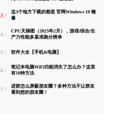
这3个地方下载的都是 官网Windows 10 镜
3 /
像
CPU天梯图（2025年2月），游戏/综合/生
4 /
产力性能多基准跑分榜单
5 /
软件大全【手机&电脑】
笔记本电脑WiFi功能消失了怎么办？这里
6 /
有10种方法
进群怎么屏蔽朋友圈？多种方法不让群友
7 /
看到您的朋友圈！