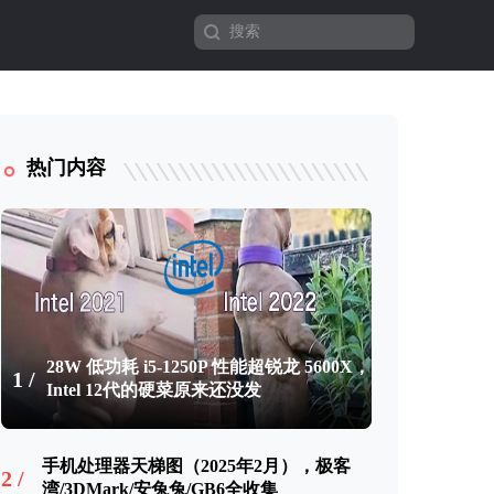
热门内容
28W 低功耗 i5-1250P 性能超锐龙 5600X，
1 /
Intel 12代的硬菜原来还没发
手机处理器天梯图（2025年2月），极客
2 /
湾/3DMark/安兔兔/GB6全收集