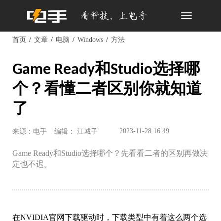
Toggle
navigation
首页
文章
电脑
Windows
方法
Game Ready和Studio选择哪
个？看懂二者区别你就知道
了
2023-11-28 16:49
来源：电手
编辑： 江城子
Game Ready和Studio选择哪个？先看看二者的区别再做决
定也不迟。
在NVIDIA官网下载驱动时，下载类型中有着这么两个选