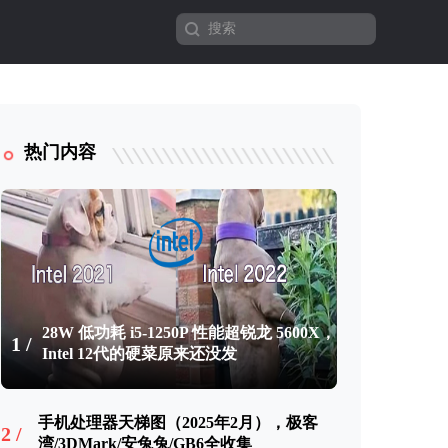
热门内容
28W 低功耗 i5-1250P 性能超锐龙 5600X，
1 /
Intel 12代的硬菜原来还没发
手机处理器天梯图（2025年2月），极客
2 /
湾/3DMark/安兔兔/GB6全收集