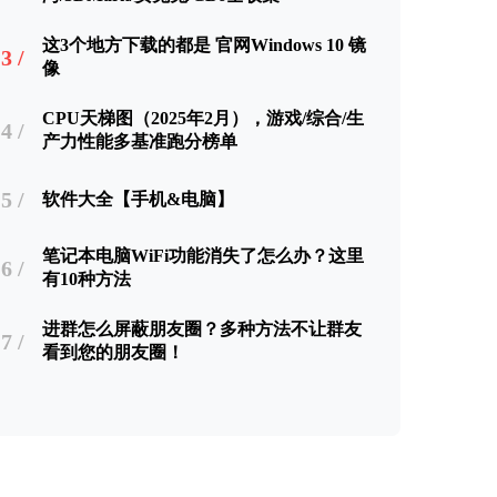
这3个地方下载的都是 官网Windows 10 镜
3 /
像
CPU天梯图（2025年2月），游戏/综合/生
4 /
产力性能多基准跑分榜单
5 /
软件大全【手机&电脑】
笔记本电脑WiFi功能消失了怎么办？这里
6 /
有10种方法
进群怎么屏蔽朋友圈？多种方法不让群友
7 /
看到您的朋友圈！