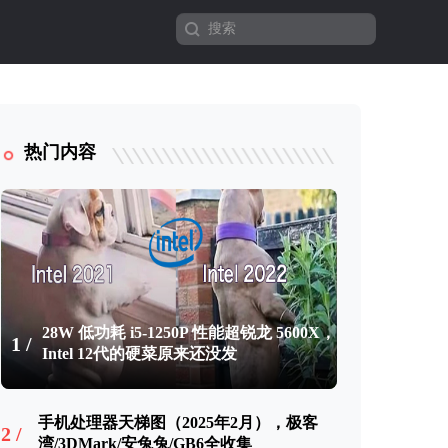
热门内容
28W 低功耗 i5-1250P 性能超锐龙 5600X，
1 /
Intel 12代的硬菜原来还没发
手机处理器天梯图（2025年2月），极客
2 /
湾/3DMark/安兔兔/GB6全收集