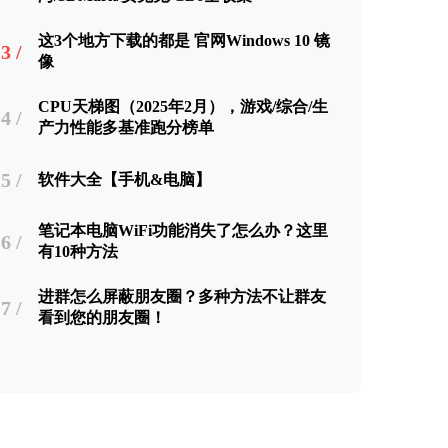
这3个地方下载的都是 官网Windows 10 镜
3 /
像
CPU天梯图（2025年2月），游戏/综合/生
4 /
产力性能多基准跑分榜单
5 /
软件大全【手机&电脑】
笔记本电脑WiFi功能消失了怎么办？这里
6 /
有10种方法
进群怎么屏蔽朋友圈？多种方法不让群友
7 /
看到您的朋友圈！