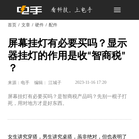
Toggle
navigation
首页
文章
硬件
配件
屏幕挂灯有必要买吗？显示
器挂灯的作用是收“智商税”
？
2023-11-16 17:20
来源：电手
编辑： 江城子
屏幕挂灯有必要买吗？是智商税产品吗？先别一棍子打
死，用对地方才是好东西。
女生讲究穿搭，男生讲究桌搭，虽非绝对，但也表明了