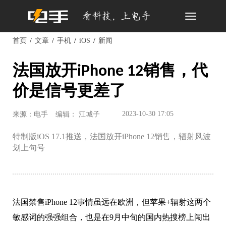
Toggle
navigation
首页
文章
手机
iOS
新闻
法国放开iPhone 12销售，代
价是信号更差了
2023-10-30 17:05
来源：电手
编辑： 江城子
特制版iOS 17.1推送，法国放开iPhone 12销售，辐射风波
划上句号
法国禁售iPhone 12事情虽远在欧洲，但苹果+辐射这两个
敏感词的强强组合，也是在
9月中旬的
国内热搜榜上闯出