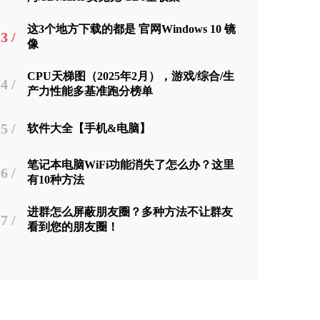
这3个地方下载的都是 官网Windows 10 镜
3 /
像
CPU天梯图（2025年2月），游戏/综合/生
4 /
产力性能多基准跑分榜单
5 /
软件大全【手机&电脑】
笔记本电脑WiFi功能消失了怎么办？这里
6 /
有10种方法
进群怎么屏蔽朋友圈？多种方法不让群友
7 /
看到您的朋友圈！