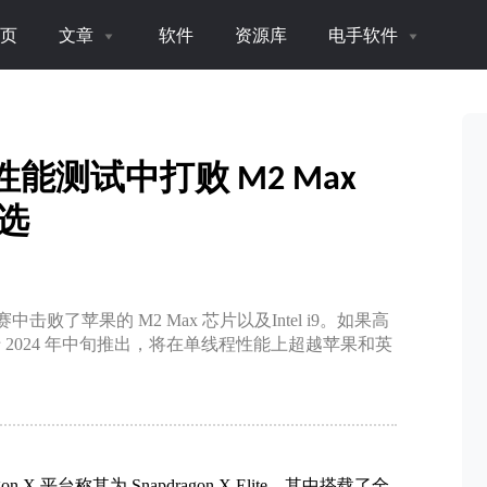
页
文章
软件
资源库
电手软件
te 在性能测试中打败 M2 Max
首选
的竞赛中击败了苹果的 M2 Max 芯片以及Intel i9。如果高
于 2024 年中旬推出，将在单线程性能上超越苹果和英
on X 平台称其为 Snapdragon X Elite，其中搭载了全