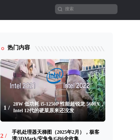
热门内容
28W 低功耗 i5-1250P 性能超锐龙 5600X，
1 /
Intel 12代的硬菜原来还没发
手机处理器天梯图（2025年2月），极客
2 /
湾/3DMark/安兔兔/GB6全收集