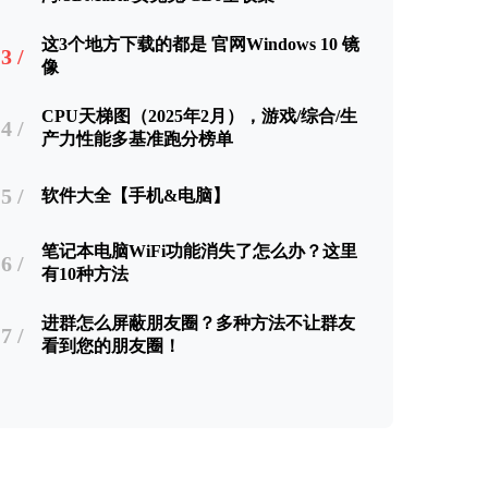
这3个地方下载的都是 官网Windows 10 镜
3 /
像
CPU天梯图（2025年2月），游戏/综合/生
4 /
产力性能多基准跑分榜单
5 /
软件大全【手机&电脑】
笔记本电脑WiFi功能消失了怎么办？这里
6 /
有10种方法
进群怎么屏蔽朋友圈？多种方法不让群友
7 /
看到您的朋友圈！