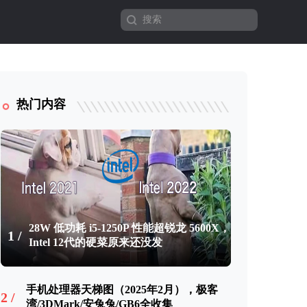
热门内容
28W 低功耗 i5-1250P 性能超锐龙 5600X，
1 /
Intel 12代的硬菜原来还没发
手机处理器天梯图（2025年2月），极客
2 /
湾/3DMark/安兔兔/GB6全收集