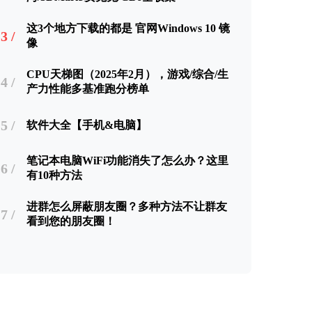
这3个地方下载的都是 官网Windows 10 镜
3 /
像
CPU天梯图（2025年2月），游戏/综合/生
4 /
产力性能多基准跑分榜单
5 /
软件大全【手机&电脑】
笔记本电脑WiFi功能消失了怎么办？这里
6 /
有10种方法
进群怎么屏蔽朋友圈？多种方法不让群友
7 /
看到您的朋友圈！