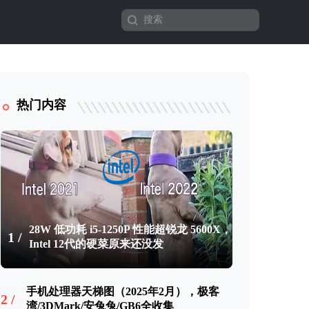
热门内容
28W 低功耗 i5-1250P 性能超锐龙 5600X，
1 /
Intel 12代的硬菜原来还没发
手机处理器天梯图（2025年2月），极客
2 /
湾/3DMark/安兔兔/GB6全收集