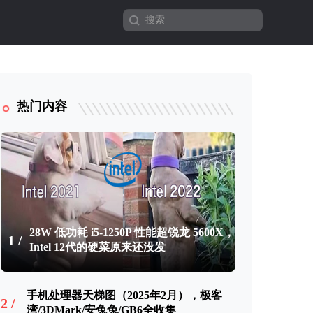
热门内容
28W 低功耗 i5-1250P 性能超锐龙 5600X，
1 /
Intel 12代的硬菜原来还没发
手机处理器天梯图（2025年2月），极客
2 /
湾/3DMark/安兔兔/GB6全收集