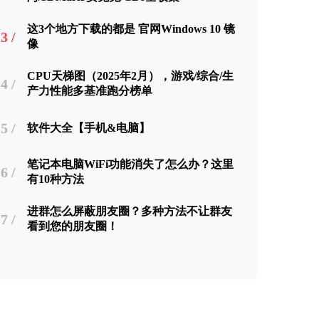
这3个地方下载的都是 官网Windows 10 镜
3 /
像
CPU天梯图（2025年2月），游戏/综合/生
4 /
产力性能多基准跑分榜单
5 /
软件大全【手机&电脑】
笔记本电脑WiFi功能消失了怎么办？这里
6 /
有10种方法
进群怎么屏蔽朋友圈？多种方法不让群友
7 /
看到您的朋友圈！