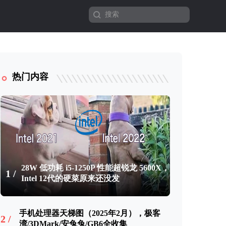
热门内容
28W 低功耗 i5-1250P 性能超锐龙 5600X，
1 /
Intel 12代的硬菜原来还没发
手机处理器天梯图（2025年2月），极客
2 /
湾/3DMark/安兔兔/GB6全收集