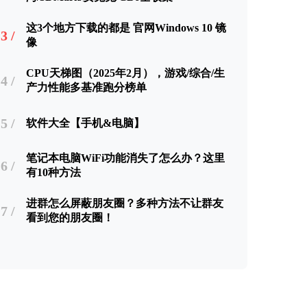
这3个地方下载的都是 官网Windows 10 镜
3 /
像
CPU天梯图（2025年2月），游戏/综合/生
4 /
产力性能多基准跑分榜单
5 /
软件大全【手机&电脑】
笔记本电脑WiFi功能消失了怎么办？这里
6 /
有10种方法
进群怎么屏蔽朋友圈？多种方法不让群友
7 /
看到您的朋友圈！