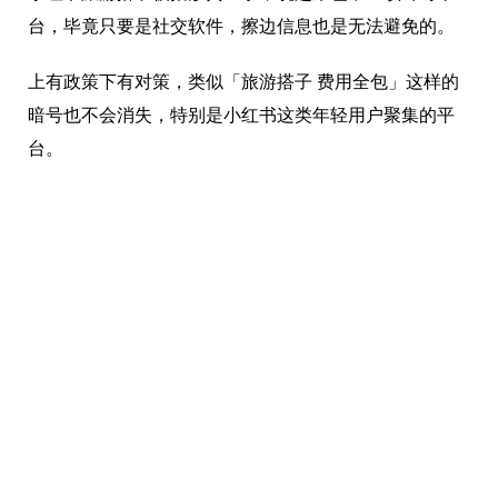
台，毕竟只要是社交软件，擦边信息也是无法避免的。
上有政策下有对策，类似「旅游搭子 费用全包」这样的
暗号也不会消失，特别是小红书这类年轻用户聚集的平
台。
但是，内容审核监管难归难，如果不努力做到位还搞什
么社交 APP 呢？没错，其他平台也一样。社交平台的内
容监管还要很长的路要走，只要平台面对问题不视而不
见，努力改变现状，问题暴露可能反而是一件好事。
本文编辑：
@ 小淙
©本文著作权归电手所有，未经电手许可，不得转载使用。