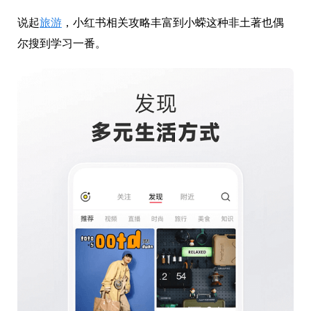
说起
旅游
，小红书相关攻略丰富到小蝾这种非土著也偶
尔搜到学习一番。