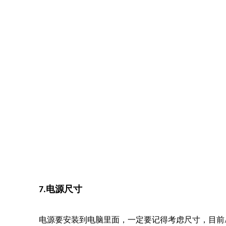
7.电源尺寸
电源要安装到电脑里面，一定要记得考虑尺寸，目前ATX
更大，SFX尺寸稍小，具体尺寸可以在详情页查看
话，建议直接按照原来的尺寸进行选购，如果是第一
8.价格