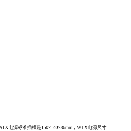
电源标准插槽是150×140×86mm，WTX电源尺寸
。如果现在的电脑里面有电源，只是想换个新电源的
次装机要提前规划机箱内各部件的摆放。