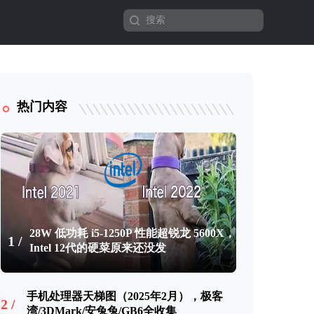
热门内容
28W 低功耗 i5-1250P 性能超锐龙 5600X，
1 /
Intel 12代的硬菜原来还没发
手机处理器天梯图（2025年2月），极客
2 /
湾/3DMark/安兔兔/GB6全收集