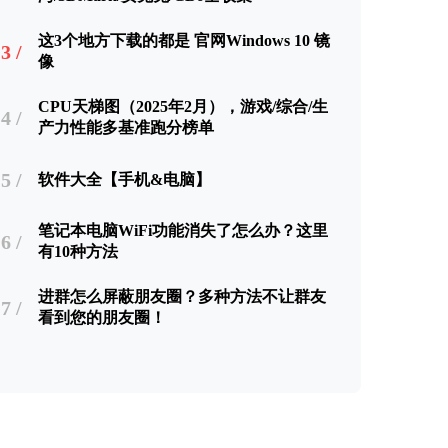
这3个地方下载的都是 官网Windows 10 镜
3 /
像
CPU天梯图（2025年2月），游戏/综合/生
4 /
产力性能多基准跑分榜单
5 /
软件大全【手机&电脑】
笔记本电脑WiFi功能消失了怎么办？这里
6 /
有10种方法
进群怎么屏蔽朋友圈？多种方法不让群友
7 /
看到您的朋友圈！