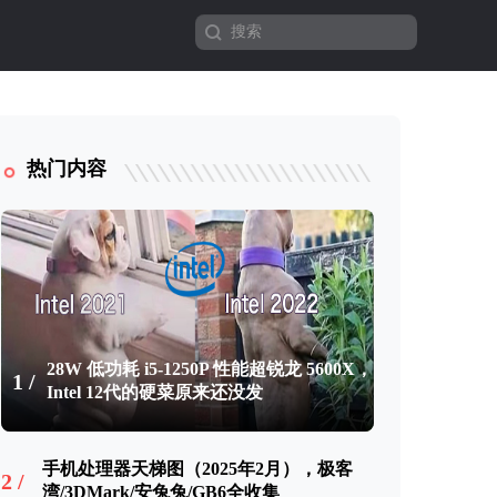
热门内容
28W 低功耗 i5-1250P 性能超锐龙 5600X，
1 /
Intel 12代的硬菜原来还没发
手机处理器天梯图（2025年2月），极客
2 /
湾/3DMark/安兔兔/GB6全收集