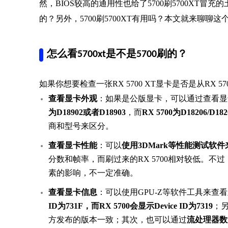
然，BIOS较高的通用性也给了5700刷5700XT冒充
的？另外，5700刷5700XT有用吗？本文就来聊聊这
怎么看5700xt是不是5700刷的？
如果你想要检查一张RX 5700 XT显卡是否是从RX 
查看显卡外观
：如果是公版显卡，可以通过查看显
为D18902或者D18903
，而
RX 5700为D18206/D182
商和型号来区分。
查看显卡性能
：可以
使用3DMark等性能测试软
分数和帧率，而刷过来的RX 5700相对较低。
素的影响，不一定准确。
查看显卡信息
：可以使用GPU-Z等软件工具来查
ID为731F，而RX 5700会显示Device ID为7319
；另
方发布的版本一致；其次，也可以通过
流处理器数量（