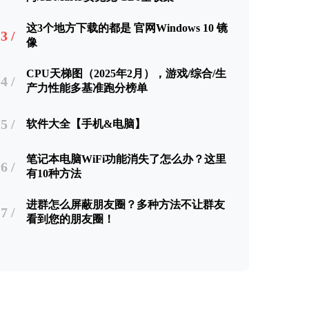
这3个地方下载的都是 官网Windows 10 镜
3 /
像
CPU天梯图（2025年2月），游戏/综合/生
4 /
产力性能多基准跑分榜单
5 /
软件大全【手机&电脑】
笔记本电脑WiFi功能消失了怎么办？这里
6 /
有10种方法
进群怎么屏蔽朋友圈？多种方法不让群友
7 /
看到您的朋友圈！