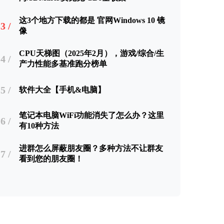
这3个地方下载的都是 官网Windows 10 镜
3 /
像
CPU天梯图（2025年2月），游戏/综合/生
4 /
产力性能多基准跑分榜单
5 /
软件大全【手机&电脑】
笔记本电脑WiFi功能消失了怎么办？这里
6 /
有10种方法
进群怎么屏蔽朋友圈？多种方法不让群友
7 /
看到您的朋友圈！