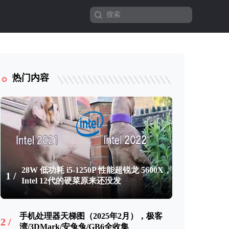
热门内容
28W 低功耗 i5-1250P 性能超锐龙 5600X，
1 /
Intel 12代的硬菜原来还没发
手机处理器天梯图（2025年2月），极客
2 /
湾/3DMark/安兔兔/GB6全收集