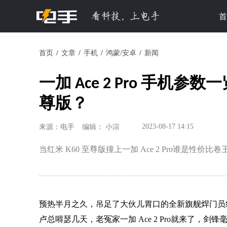
首
首页
文章
手机
鸿蒙/安卓
新闻
一加 Ace 2 Pro 手机参
尊版？
2023-08-17 14:15
来源：电手
编辑： 小淙
当红米 K60 至尊版撞上一加 Ace 2 Pro谁是性价比卷
预热半月之久，吊足了大伙儿胃口的全新旗舰焊门员红
卢总嘚瑟几天，老冤家一加 Ace 2 Pro就来了，剑锋