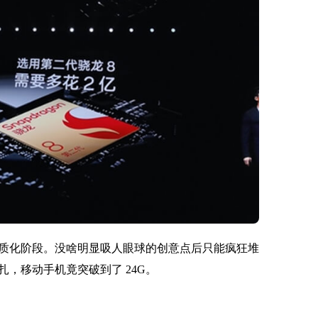
质化阶段。没啥明显吸人眼球的创意点后只能疯狂堆
挣扎，移动手机竟突破到了 24G。