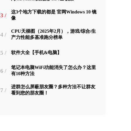
这3个地方下载的都是 官网Windows 10 镜
3 /
像
CPU天梯图（2025年2月），游戏/综合/生
4 /
产力性能多基准跑分榜单
5 /
软件大全【手机&电脑】
笔记本电脑WiFi功能消失了怎么办？这里
6 /
有10种方法
进群怎么屏蔽朋友圈？多种方法不让群友
7 /
看到您的朋友圈！