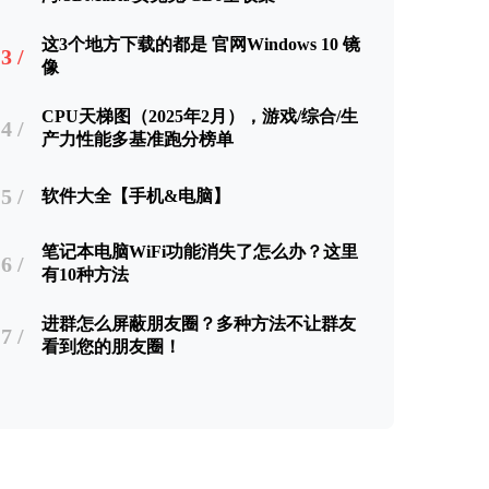
这3个地方下载的都是 官网Windows 10 镜
3 /
像
CPU天梯图（2025年2月），游戏/综合/生
4 /
产力性能多基准跑分榜单
5 /
软件大全【手机&电脑】
笔记本电脑WiFi功能消失了怎么办？这里
6 /
有10种方法
进群怎么屏蔽朋友圈？多种方法不让群友
7 /
看到您的朋友圈！