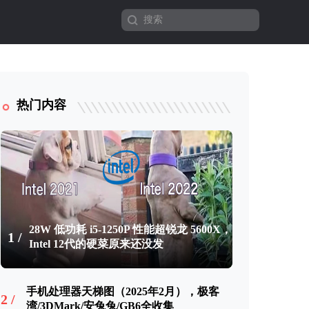
热门内容
28W 低功耗 i5-1250P 性能超锐龙 5600X，
1 /
Intel 12代的硬菜原来还没发
手机处理器天梯图（2025年2月），极客
2 /
湾/3DMark/安兔兔/GB6全收集