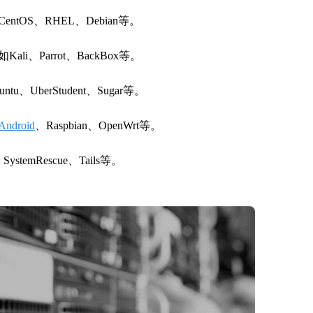
OS、RHEL、Debian等。
、Parrot、BackBox等。
UberStudent、Sugar等。
Android
、Raspbian、OpenWrt等。
emRescue、Tails等。