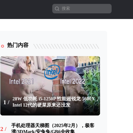
热门内容
28W 低功耗 i5-1250P 性能超锐龙 5600X，
1 /
Intel 12代的硬菜原来还没发
手机处理器天梯图（2025年2月），极客
2 /
湾/3DMark/安兔兔/GB6全收集