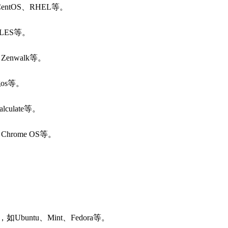
entOS、RHEL等。
LES等。
Zenwalk等。
gos等。
culate等。
rome OS等。
ntu、Mint、Fedora等。