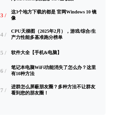
这3个地方下载的都是 官网Windows 10 镜
3 /
像
CPU天梯图（2025年2月），游戏/综合/生
4 /
产力性能多基准跑分榜单
5 /
软件大全【手机&电脑】
笔记本电脑WiFi功能消失了怎么办？这里
6 /
有10种方法
进群怎么屏蔽朋友圈？多种方法不让群友
7 /
看到您的朋友圈！