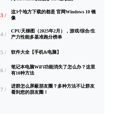
这3个地方下载的都是 官网Windows 10 镜
3 /
像
CPU天梯图（2025年2月），游戏/综合/生
4 /
产力性能多基准跑分榜单
5 /
软件大全【手机&电脑】
笔记本电脑WiFi功能消失了怎么办？这里
6 /
有10种方法
进群怎么屏蔽朋友圈？多种方法不让群友
7 /
看到您的朋友圈！