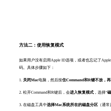
方法二：使用恢复模式
如果用户没有启用Apple ID选项，或者也忘记了App
码。具体步骤如下：
1.
关闭Mac
电脑，然后按
住Command和R键不放，
2. 松开Command和R键后，会
进入恢复模式
，选择“
3. 在磁盘工具中
选择Mac系统所在的磁盘分区
（通常是
4. 关闭磁盘工具，
返回恢复模式主界面
，选择“
终端