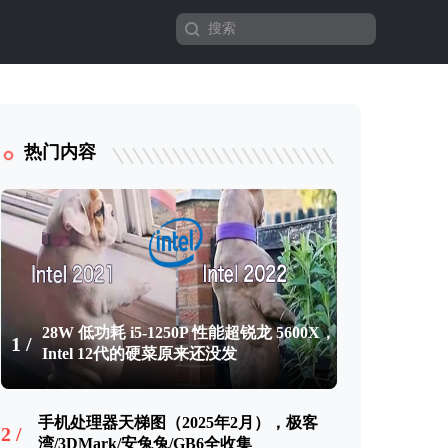
热门内容
28W 低功耗 i5-1250P 性能超锐龙 5600X，
1 /
Intel 12代的硬菜原来还没发
手机处理器天梯图（2025年2月），极客
2 /
湾/3DMark/安兔兔/GB6全收集