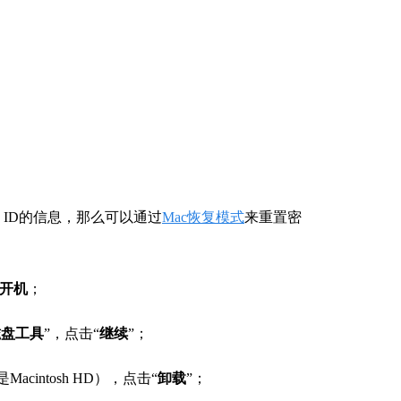
le ID的信息，那么可以通过
Mac恢复模式
来重置密
再开机
；
磁盘工具
”，点击“
继续
”；
Macintosh HD），点击“
卸载
”；
”，点击“
继续
”；