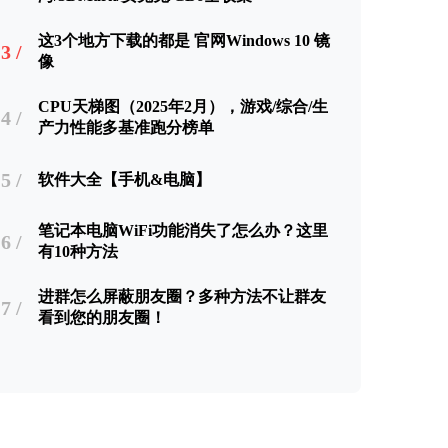
这3个地方下载的都是 官网Windows 10 镜
3 /
像
CPU天梯图（2025年2月），游戏/综合/生
4 /
产力性能多基准跑分榜单
5 /
软件大全【手机&电脑】
笔记本电脑WiFi功能消失了怎么办？这里
6 /
有10种方法
进群怎么屏蔽朋友圈？多种方法不让群友
7 /
看到您的朋友圈！