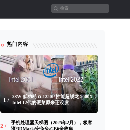
热门内容
28W 低功耗 i5-1250P 性能超锐龙 5600X，
1 /
Intel 12代的硬菜原来还没发
手机处理器天梯图（2025年2月），极客
2 /
湾/3DMark/安兔兔/GB6全收集