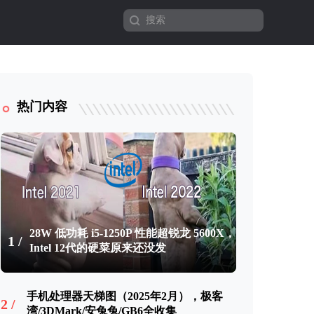
热门内容
28W 低功耗 i5-1250P 性能超锐龙 5600X，
1 /
Intel 12代的硬菜原来还没发
手机处理器天梯图（2025年2月），极客
2 /
湾/3DMark/安兔兔/GB6全收集