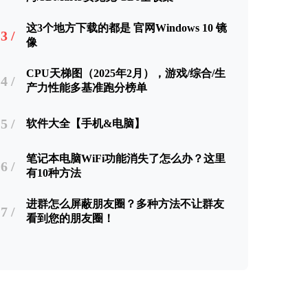
这3个地方下载的都是 官网Windows 10 镜
3 /
像
CPU天梯图（2025年2月），游戏/综合/生
4 /
产力性能多基准跑分榜单
5 /
软件大全【手机&电脑】
笔记本电脑WiFi功能消失了怎么办？这里
6 /
有10种方法
进群怎么屏蔽朋友圈？多种方法不让群友
7 /
看到您的朋友圈！