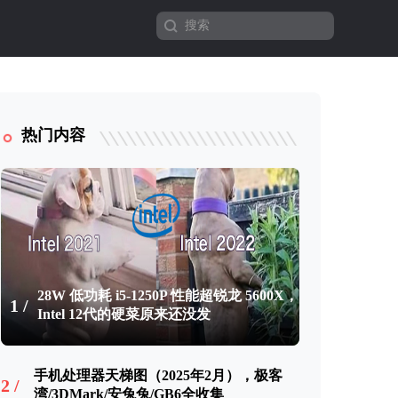
热门内容
28W 低功耗 i5-1250P 性能超锐龙 5600X，
1 /
Intel 12代的硬菜原来还没发
手机处理器天梯图（2025年2月），极客
2 /
湾/3DMark/安兔兔/GB6全收集