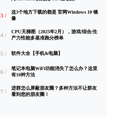
这3个地方下载的都是 官网Windows 10 镜
3 /
像
CPU天梯图（2025年2月），游戏/综合/生
4 /
产力性能多基准跑分榜单
5 /
软件大全【手机&电脑】
笔记本电脑WiFi功能消失了怎么办？这里
6 /
有10种方法
进群怎么屏蔽朋友圈？多种方法不让群友
7 /
看到您的朋友圈！