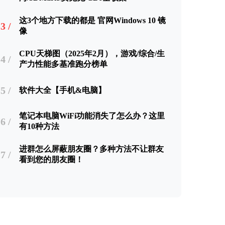
这3个地方下载的都是 官网Windows 10 镜
3 /
像
CPU天梯图（2025年2月），游戏/综合/生
4 /
产力性能多基准跑分榜单
5 /
软件大全【手机&电脑】
笔记本电脑WiFi功能消失了怎么办？这里
6 /
有10种方法
进群怎么屏蔽朋友圈？多种方法不让群友
7 /
看到您的朋友圈！