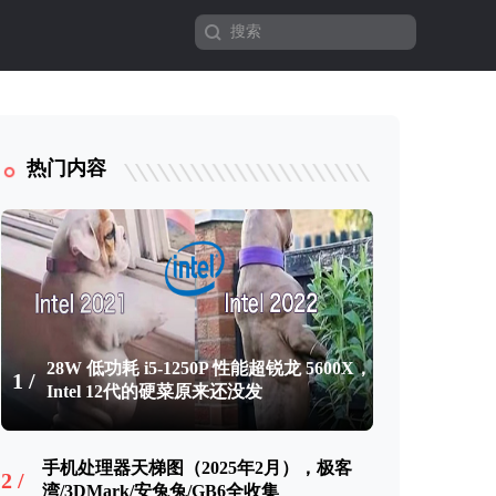
热门内容
28W 低功耗 i5-1250P 性能超锐龙 5600X，
1 /
Intel 12代的硬菜原来还没发
手机处理器天梯图（2025年2月），极客
2 /
湾/3DMark/安兔兔/GB6全收集