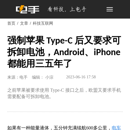
Toggle
navigation
首页
文章
科技互联网
强制苹果 Type-C 后又要求可
拆卸电池，Android、iPhone
都能用三五年了
2023-06-16 17:58
来源：电手
编辑： 小淙
之前苹果被要求使用 Type-C 接口之后，欧盟又要求手机
需要配备可拆卸电池。
如果有一种能量液体，五分钟充满续航600多公里，
电车