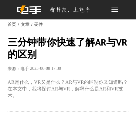
Toggle
navigation
首页
文章
硬件
三分钟带你快速了解AR与VR
的区别
2023-06-08 17:30
来源：电手
AR是什么，VR又是什么？AR与VR的区别你又知道吗？
在本文中，我将探讨AR与VR，解释什么是AR和VR技
术。