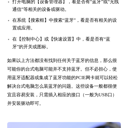
打开电脑的【设备管理器】，看是否有“蓝牙”或“无线
通信”等相关的设备或驱动。
在系统【搜索框】中搜索“蓝牙”，看是否有相关的设
置或应用。
在【控制中心】或【快速设置】中，看是否有“蓝
牙”的开关或图标。
如果以上方法都没有找到任何关于蓝牙的信息，那么很
可能你的台式电脑可能并不支持蓝牙。但不必担心，使
用蓝牙适配器或集成了蓝牙功能的PCIE网卡就可以轻松
解决台式电脑怎么装蓝牙的问题。这些设备一般都很便
宜且容易安装，只需插入相应的接口（一般为USB口）
并安装驱动即可。