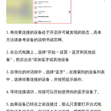
1. 将你要连接的设备处于开启并可被发现的状态，具体
方法请参考设备的说明书或官网。
2. 在台式电脑上，选择“开始 > 设置 > 蓝牙和其他设
备”，然后点击“添加蓝牙或其他设备
3. 在弹出的对话框中，选择“蓝牙”，在搜索到的设备列表
中，选择你要连接的设备，并按照提示操作。
4. 等待连接成功，你就可以开始使用你的蓝牙设备了。
5. 如果设备已经在之前连接过，那么只需要打开台式电