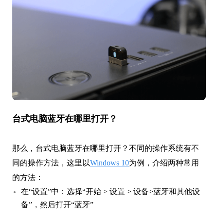
台式电脑蓝牙在哪里打开？
那么，台式电脑蓝牙在哪里打开？不同的操作系统有不
同的操作方法，这里以
Windows 10
为例，介绍两种常用
的方法：
在“设置”中：选择“开始 > 设置 > 设备>蓝牙和其他设
备”，然后打开“蓝牙”