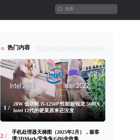
热门内容
28W 低功耗 i5-1250P 性能超锐龙 5600X，
1 /
Intel 12代的硬菜原来还没发
手机处理器天梯图（2025年2月），极客
2 /
湾/3DMark/安兔兔/GB6全收集