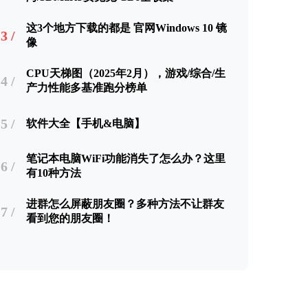
这3个地方下载的都是 官网Windows 10 镜
3 /
像
CPU天梯图（2025年2月），游戏/综合/生
4 /
产力性能多基准跑分榜单
5 /
软件大全【手机&电脑】
笔记本电脑WiFi功能消失了怎么办？这里
6 /
有10种方法
进群怎么屏蔽朋友圈？多种方法不让群友
7 /
看到您的朋友圈！