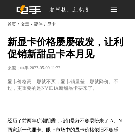
Toggle
navigation
首页
文章
硬件
显卡
新显卡价格屡屡破发，让利
促销新甜品卡本月见
2023-05-09 11:22
来源：电手
显卡价格高，那就不买；显卡销量差，那就降价。不
过，更重要的是NVIDIA新甜品卡要来了。
经历了前两年矿潮阴霾，咱们是好不容易盼来了 A、N
两家新一代显卡。眼下市场中的显卡价格依旧不容乐