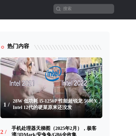
热门内容
28W 低功耗 i5-1250P 性能超锐龙 5600X，
1 /
Intel 12代的硬菜原来还没发
手机处理器天梯图（2025年2月），极客
2 /
湾/3DMark/安兔兔/GB6全收集