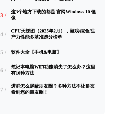
这3个地方下载的都是 官网Windows 10 镜
3 /
像
CPU天梯图（2025年2月），游戏/综合/生
4 /
产力性能多基准跑分榜单
5 /
软件大全【手机&电脑】
笔记本电脑WiFi功能消失了怎么办？这里
6 /
有10种方法
进群怎么屏蔽朋友圈？多种方法不让群友
7 /
看到您的朋友圈！