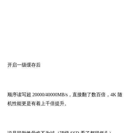
开启一级缓存后
顺序读写超 20000/40000MB/s，直接翻了数百倍，4K 随
机性能更是有着上千倍提升。
说是脱胎换骨也不为过（顶级 SSD 看了都得低头）。