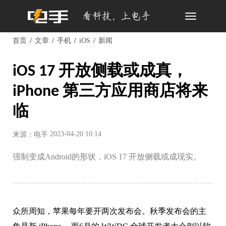
Toggle
navigation
首页
文章
手机
iOS
新闻
iOS 17 开放侧载或成真，
iPhone 第三方应用商店将来
临
2023-04-20 10:14
来源：电手
强制变成Android的形状，iOS 17 开放侧载或成现实。
众所周知，苹果每年要开两次发布会。秋季发布会的主