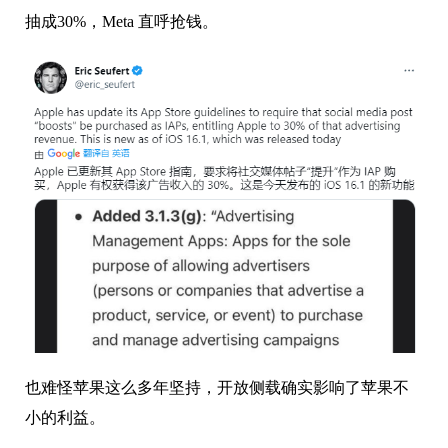
抽成30%，Meta 直呼抢钱。
也难怪苹果这么多年坚持，开放侧载确实影响了苹果不
小的利益。