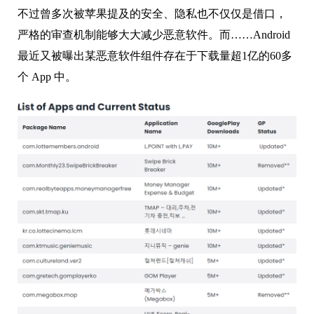
不过曾多次被苹果提及的安全、隐私也不仅仅是借口，
严格的审查机制能够大大减少恶意软件。而……Android
最近又被曝出某恶意软件组件存在于下载量超1亿的60多
个 App 中。