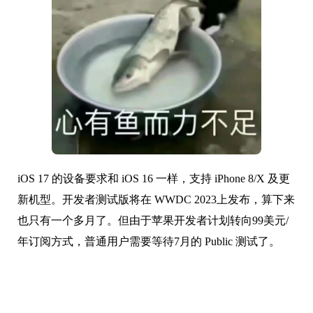
iOS 17 的设备要求和 iOS 16 一样，支持 iPhone 8/X 及更
新机型。开发者测试版将在 WWDC 2023上发布，算下来
也只有一个多月了。但由于苹果开发者计划转向99美元/
年订阅方式，普通用户需要等待7月的 Public 测试了。
结语