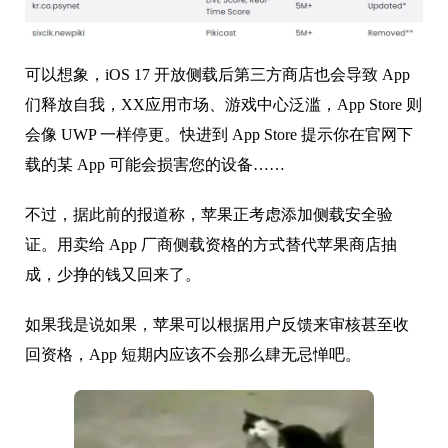
可以想象，iOS 17 开放侧载后第三方商店也会导致 App
们释放自我，XX应用市场、游戏中心泛滥，App Store 则
会像 UWP 一样停更。快进到 App Store 提示你在官网下
载的某 App 可能会损害您的设备……
不过，据此前的报道称，苹果正考虑添加侧载安全验
证。用卖给 App 厂商侧载资格的方式替代苹果商店抽
成，少挣的钱又回来了。
如果我是说如果，苹果可以根据用户反馈来审核甚至收
回资格，App 短期内应该不会那么肆无忌惮吧。