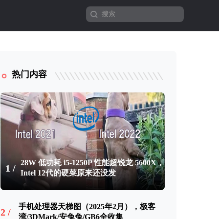
热门内容
28W 低功耗 i5-1250P 性能超锐龙 5600X，
1 /
Intel 12代的硬菜原来还没发
手机处理器天梯图（2025年2月），极客
2 /
湾/3DMark/安兔兔/GB6全收集