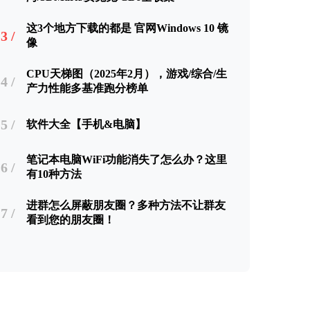
这3个地方下载的都是 官网Windows 10 镜
3 /
像
CPU天梯图（2025年2月），游戏/综合/生
4 /
产力性能多基准跑分榜单
5 /
软件大全【手机&电脑】
笔记本电脑WiFi功能消失了怎么办？这里
6 /
有10种方法
进群怎么屏蔽朋友圈？多种方法不让群友
7 /
看到您的朋友圈！