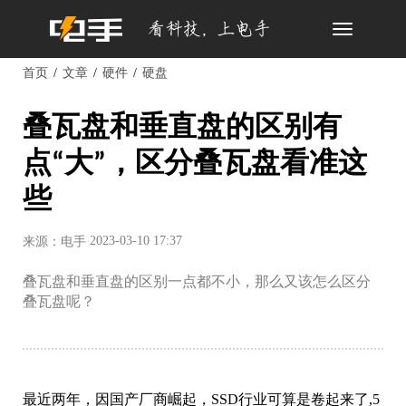
Toggle
navigation
首页
文章
硬件
硬盘
叠瓦盘和垂直盘的区别有
点“大”，区分叠瓦盘看准这
些
2023-03-10 17:37
来源：电手
叠瓦盘和垂直盘的区别一点都不小，那么又该怎么区分
叠瓦盘呢？
最近两年，因国产厂商崛起，SSD行业可算是卷起来了,5