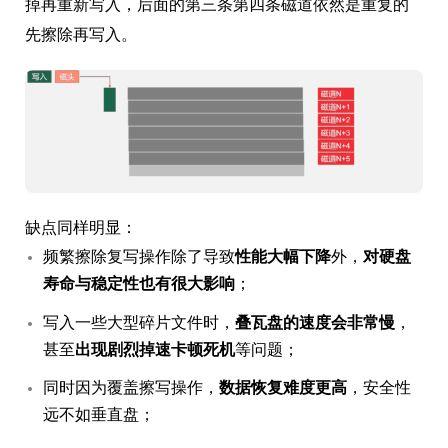
掉再重新写入，后面的第三条第四条磁道依然是重复的
先擦除再写入。
缺点同样明显：
频繁擦除复写操作除了导致
性能大幅下
降
外，
对硬盘
寿命与稳定性也有很大影响
；
写入一些大型碎片文件时，
叠瓦盘的速度会非常慢
，
甚至
出现剧烈掉速卡顿死机
等问题；
同时因为覆盖擦写操作，
数据恢复难度更高
，安全性
远不如垂直盘；