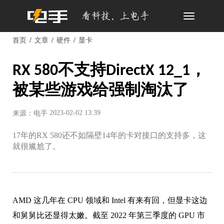
Toggle
navigation
首页
文章
硬件
显卡
RX 580不支持DirectX 12_1，
被某些游戏给强制淘汰了
2023-02-02 13:39
来源：电手
17年的RX 580还不如隔壁14年的卡对接口的支持多，这
就很尴尬了。
AMD 这几年在 CPU 领域和 Intel 有来有回，但显卡这边
和舅舅比还显得太嫩。截至 2022 年第三季度的 GPU 市