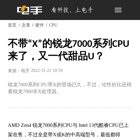
Toggle
navigation
首页
文章
硬件
CPU
不带“X”的锐龙7000系列CPU
来了，又一代甜品U？
2022-11-22 10:59
来源：电手
锐龙7000系列CPU带X的登场已久，不过，论性价比还得
看锐龙7000非X处理器。
AMD Zen4 锐龙7000系列CPU与 Intel 13代
酷睿
CPU已上
架在售，不过全是带X或K的中高端型号，最低都得