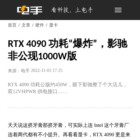
Toggle
navigation
首页
文章
硬件
显卡
RTX 4090 功耗“爆炸”，影驰
非公现1000W版
2022-11-03 17:25
来源：电手
RTX 4090 功耗公版约450W，眼下影驰整了个大活儿，
双12VHPWR 供电接口……
天天说这挤牙膏那挤牙膏，可实际上连 Intel 这个牙膏厂
连着两代都有不小提升。再看看显卡，RTX 4090 更是来