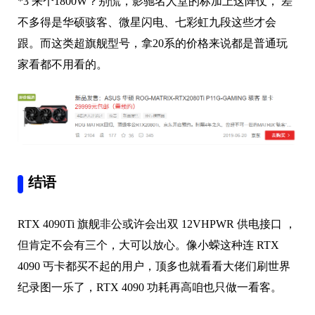
*3 来个1800W？别慌，影驰名人堂的标加上这阵仗， 差
不多得是华硕骇客、微星闪电、七彩虹九段这些才会
跟。而这类超旗舰型号，拿20系的价格来说都是普通玩
家看都不用看的。
结语
RTX 4090Ti 旗舰非公或许会出双 12VHPWR 供电接口 ，
但肯定不会有三个，大可以放心。像小蝾这种连 RTX
4090 丐卡都买不起的用户，顶多也就看看大佬们刷世界
纪录图一乐了，RTX 4090 功耗再高咱也只做一看客。