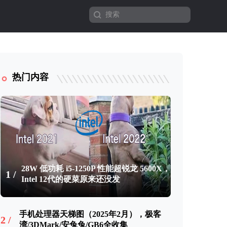
热门内容
28W 低功耗 i5-1250P 性能超锐龙 5600X，
1 /
Intel 12代的硬菜原来还没发
手机处理器天梯图（2025年2月），极客
2 /
湾/3DMark/安兔兔/GB6全收集