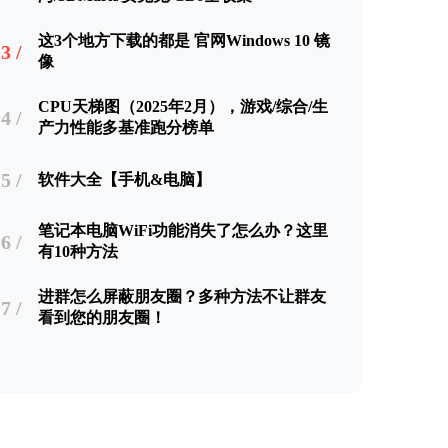
这3个地方下载的都是 官网Windows 10 镜
3 /
像
CPU天梯图（2025年2月），游戏/综合/生
4 /
产力性能多基准跑分榜单
5 /
软件大全【手机&电脑】
笔记本电脑WiFi功能消失了怎么办？这里
6 /
有10种方法
进群怎么屏蔽朋友圈？多种方法不让群友
7 /
看到您的朋友圈！