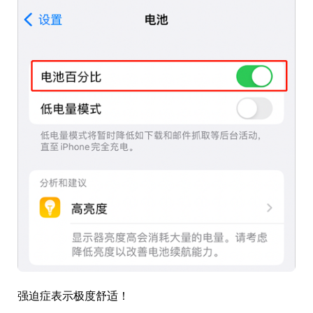
强迫症表示极度舒适！