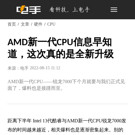
Toggle
navigation
首页
文章
硬件
CPU
AMD新一代CPU信息早知
道，这次真的是全新升级
2022-08-15 11:12
来源：电手
AMD新一代CPU——锐龙7000下个月就要与我们正式见
面了，爆料也是接踵而至。
距离下半年 Intel 13代酷睿与AMD新一代CPU锐龙7000发
布的时间越来越近，相关爆料也是逐渐密集起来。别的