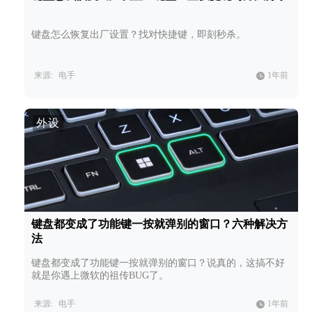
键盘怎么恢复出厂设置？找对快捷键，即刻秒杀。
来源:
电手
1年前
外设
键盘都变成了功能键一按就弹别的窗口？六种解决方
法
键盘都变成了功能键一按就弹别的窗口？说真的，这搞不好
就是你遇上微软的祖传BUG了。
来源:
电手
1年前