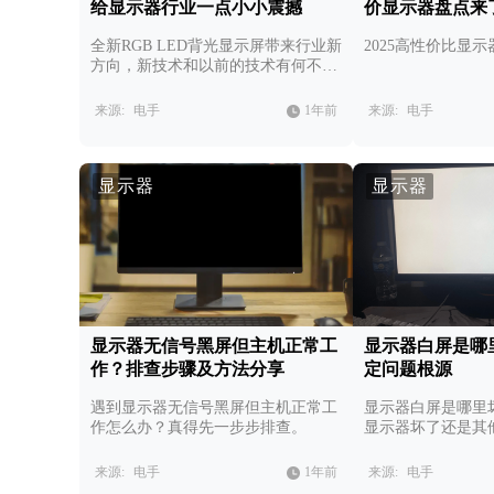
给显示器行业一点小小震撼
价显示器盘点来
全新RGB LED背光显示屏带来行业新
2025高性价比显
方向，新技术和以前的技术有何不
同？
来源:
电手
1年前
来源:
电手
显示器
显示器
显示器无信号黑屏但主机正常工
显示器白屏是哪
作？排查步骤及方法分享
定问题根源
遇到显示器无信号黑屏但主机正常工
显示器白屏是哪里
作怎么办？真得先一步步排查。
显示器坏了还是其
来源:
电手
1年前
来源:
电手