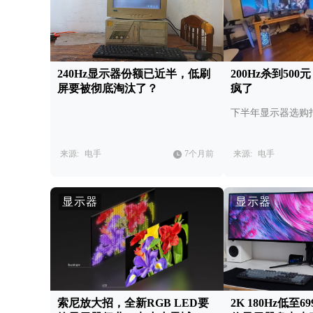
240Hz显示器份额已近半，低刷
200Hz杀到50
屏要被彻底淘汰了？
疯了
下半年显示器选购
来源:
电手
7个月前
来源:
电手
显示器
显示器
索尼放大招，全新RGB LED要
2K 180Hz低至6