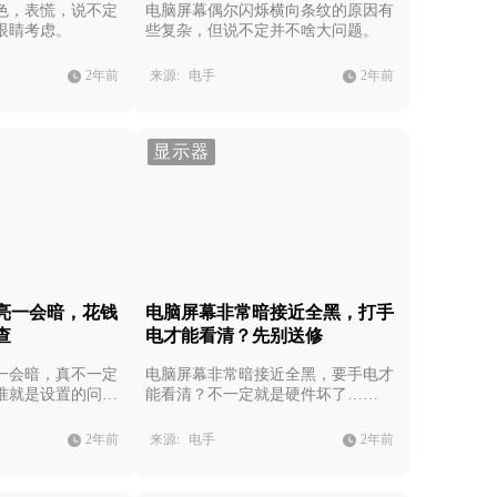
色，表慌，说不定
电脑屏幕偶尔闪烁横向条纹的原因有
眼睛考虑。
些复杂，但说不定并不啥大问题。
2年前
来源:
电手
2年前
显示器
亮一会暗，花钱
电脑屏幕非常暗接近全黑，打手
查
电才能看清？先别送修
一会暗，真不一定
电脑屏幕非常暗接近全黑，要手电才
准就是设置的问
能看清？不一定就是硬件坏了……
2年前
来源:
电手
2年前