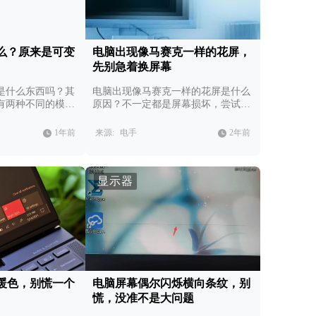
么？原来是可变
电脑出现像马赛克一样的花屏，
先别急着换屏幕
是什么东西吗？其
电脑出现像马赛克一样的花屏是什么
有两种不同的模
原因？不一定都是屏幕损坏，尝试用
这些方法自己解决。
1年前
来源:
电手
2年前
显示器
暖色，别慌一个
电脑屏幕偶尔闪烁横向条纹，别
慌，没准不是大问题