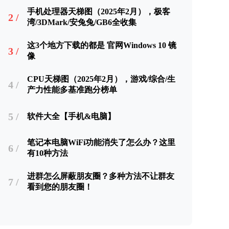
手机处理器天梯图（2025年2月），极客
2 /
湾/3DMark/安兔兔/GB6全收集
这3个地方下载的都是 官网Windows 10 镜
3 /
像
CPU天梯图（2025年2月），游戏/综合/生
4 /
产力性能多基准跑分榜单
5 /
软件大全【手机&电脑】
笔记本电脑WiFi功能消失了怎么办？这里
6 /
有10种方法
进群怎么屏蔽朋友圈？多种方法不让群友
7 /
看到您的朋友圈！