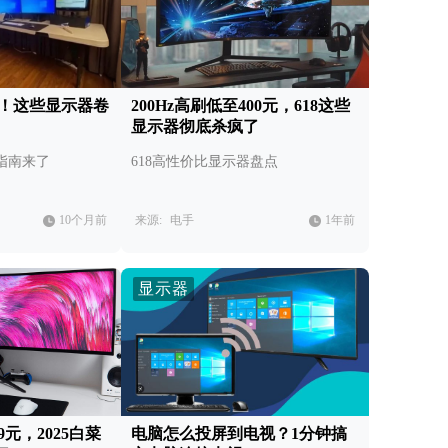
0元！这些显示器卷
200Hz高刷低至400元，618这些
显示器彻底杀疯了
指南来了
618高性价比显示器盘点
10个月前
来源:
电手
1年前
显示器
99元，2025白菜
电脑怎么投屏到电视？1分钟搞