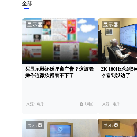
全部
显示器
显示器
买显示器还送弹窗广告？这波骚
2K 180Hz杀到
操作连微软都看不下了
器卷到没边了
来源:
电手
1周前
来源:
电手
显示器
显示器