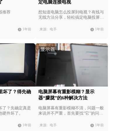
了
定电脑连接电视
示器推荐
想知道电脑怎么投屏到电视？有线与
无线方法分享，轻松搞定电脑投屏电
视！
1年前
来源:
电手
1年前
显示器
里坏了？得先确
电脑屏幕有重影模糊？显示
器“朦胧”的6种解决方法
坏了？先确定真是
电脑屏幕有重影模糊不清，问题一般
他硬件坏了。
来说并不严重，首先要找“它”的问
题。
1年前
来源:
电手
1年前