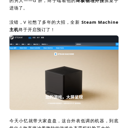
的男人
——G
胖，终于端着他的
终极物理外挂
掀桌子
进场了。
没错，
V
社憋了多年的大招，全新
Steam Machine
主机
终于开启预订了！
今天小忆就带大家盘盘，这台外表低调的机器，到底
凭什么敢直接冲着微软的游戏生态霸权贴脸开大的。