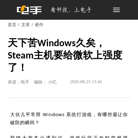
Toggle
navigation
首页
文章
硬件
天下苦Windows久矣，
Steam主机要给微软上强度
了！
2026-06-23 13:44
来源：电手
编辑： 小忆
大伙儿平常用
Windows
系统打游戏，有哪些最让你
破防的瞬间？
我猜大家多少遇到过，游戏玩得正欢时突然弹