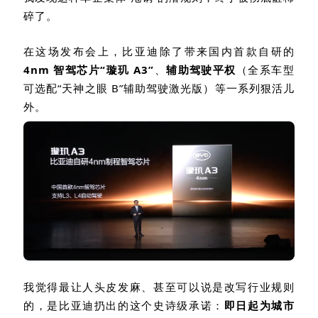
碎了。
在这场发布会上，比亚迪除了带来国内首款自研的
4nm
智驾芯片
“
璇玑
A3”
、
辅助驾驶平权
（全系车型
可选配“天神之眼
B”
辅助驾驶激光版）等一系列狠活儿
外。
我觉得最让人头皮发麻、甚至可以说是改写行业规则
的，是比亚迪扔出的这个史诗级承诺：
即日起为
城市