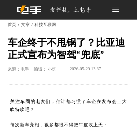
Toggle
navigation
首页
文章
科技互联网
车企终于不甩锅了？比亚迪
正式宣布为智驾“兜底”
2026-05-29 13:37
来源：电手
编辑： 小忆
关注车圈的电友们，估计都习惯了车企在发布会上大
吹特吹吧？
每次新车亮相，很多都恨不得把牛皮吹上天：