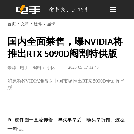
Toggle
navigation
首页
文章
硬件
显卡
国内全面禁售，曝NVIDIA将
推出RTX 5090D阉割特供版
2025-05-17 12:43
来源：电手
编辑： 小忆
消息称NVIDIA准备为中国市场推出RTX 5090D全新阉割
版
PC 硬件圈一直流传着「早买早享受，晚买享折扣」这么
一句话。