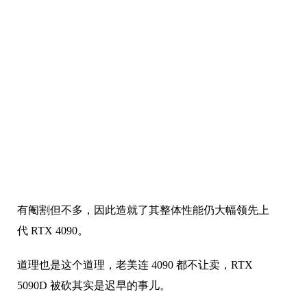
有阉割但不多，因此造就了其整体性能仍大幅领先上
代 RTX 4090。
道理也是这个道理，老美连 4090 都不让卖，RTX
5090D 被砍其实是迟早的事儿。
如果想要继续销售，那么必然得对性能做出进一步限
制。