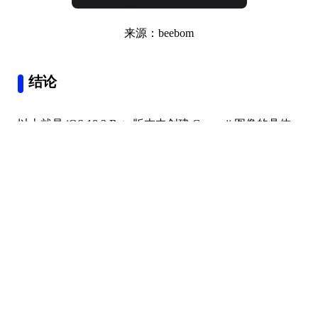
来源：beebom
结论
以上就是 iOS 18.2 Beta 版本中创建 Genmoji 图像的具体
步骤，如果你的手机或者平板支持这个
AI
功能可以尝试
更新系统版本之后使用它创建属于你的 Gemmoji 图像。
本文编辑：
@ 小小辉
©本文著作权归电手所有，未经电手许可，不得转载使用。