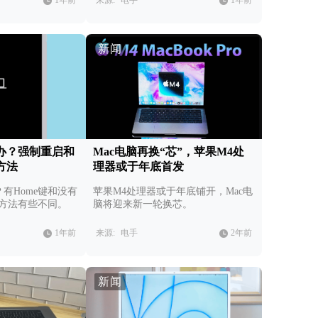
1年前
来源:
电手
1年前
新闻
么办？强制重启和
Mac电脑再换“芯”，苹果M4处
方法
理器或于年底首发
？有Home键和没有
苹果M4处理器或于年底铺开，Mac电
操作方法有些不同。
脑将迎来新一轮换芯。
1年前
来源:
电手
2年前
新闻