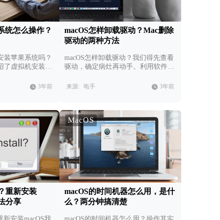
系统怎么操作？
macOS怎样卸载驱动？Mac删除
驱动的两种方法
安装苹果系统吗？
macOS怎样卸载驱动？我们得先查看
绍了虚拟机安装苹
驱动，确定病灶再动手。利用软件自
步骤，帮助大家通
带的卸载程序与终端均可完成 Mac卸
OS系统。
载驱动的需要。
3年前
来源:
电手
3年前
MacOS
S？重新安装
macOS的时间机器怎么用，是什
方法分享
么？两分钟搞清楚
重新安装macOS我
macOS的时间机器怎么用？操作其实