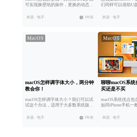
可实现换壁纸的操作，更换的动态壁
们同样可以借助U
纸也是一样的操作路径。
具体步骤在文章有
来源:
电手
3年前
来源:
电手
MacOS
MacOS
macOS怎样调字体大小，两分钟
聊聊macOS系
教会你！
买还是不买
macOS怎样调字体大小？我们可以试
macOS系统优点
试这个办法，适用于大多数系统版
如同iPhone手机
本，或许有差异但大致操作路径一
设计都有着许多独
致。
道。
来源:
电手
3年前
来源:
电手