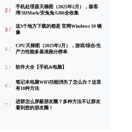
手机处理器天梯图（2025年2月），极客
2 /
湾/3DMark/安兔兔/GB6全收集
这3个地方下载的都是 官网Windows 10 镜
3 /
像
CPU天梯图（2025年2月），游戏/综合/生
4 /
产力性能多基准跑分榜单
5 /
软件大全【手机&电脑】
笔记本电脑WiFi功能消失了怎么办？这里
6 /
有10种方法
进群怎么屏蔽朋友圈？多种方法不让群友
7 /
看到您的朋友圈！