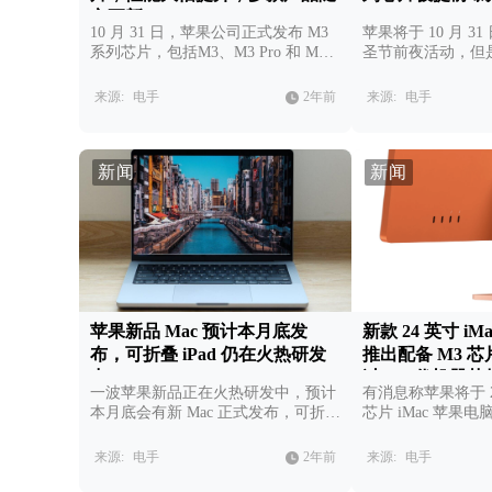
之更新
10 月 31 日，苹果公司正式发布 M3
苹果将于 10 月 3
系列芯片，包括M3、M3 Pro 和 M3
圣节前夜活动，但
Max，并发布了搭载 M3 系列芯片的
M3 系列芯片就以
产品：iMac 以及 14 和 16 英寸
光，我们一起来看一
来源:
电手
2年前
来源:
电手
MacBook Pro。
些规格。
新闻
新闻
苹果新品 Mac 预计本月底发
新款 24 英寸 iMa
布，可折叠 iPad 仍在火热研发
推出配备 M3 
中
过 M2 代机器芯
一波苹果新品正在火热研发中，预计
有消息称苹果将于 20
本月底会有新 Mac 正式发布，可折叠
芯片 iMac 苹果电
iPad预计要2024年才能生产。
来源:
电手
2年前
来源:
电手