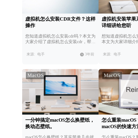
虚拟机怎么安装CDR文件？这样
虚拟机安装苹果
操作
详细讲给您听
您知道虚拟机怎么安装cdr吗？本文为
想知道虚拟机怎么
大家介绍了虚拟机怎么安装cdr，帮助
本文为大家详细介
用户了解cdr文件是什么，以及虚拟机
果系统的具体操作
怎么安装cdr。
过虚拟机使用Mac
来源:
电手
3年前
来源:
电手
MacOS
MacOS
一分钟搞定macOS怎么换壁纸，
怎么重装macO
换动态壁纸。
macOS的快速
macOS怎么换壁纸？其实简单几步就
怎么重装macOS？