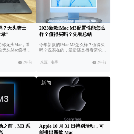
买吗？无头骑士
2023新款iMac M3配置性能怎么
世录”
样？值得买吗？先看总结
k简称无头Mac，看
今年新款的iMac M3怎么样？值得买
无头Mac值得买
吗？说实在的，最后还是得看需求，
喜好与钱包。
2年前
来源:
电手
2年前
新闻
之前，M3 系
Apple 10 月 31 日特别活动，可
光
能推出新款 Mac