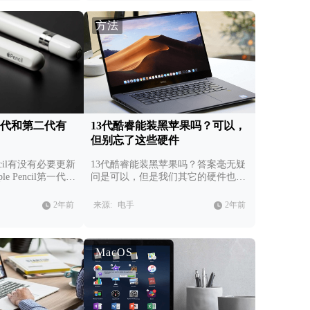
方法
il第一代和第二代有
13代酷睿能装黑苹果吗？可以，
但别忘了这些硬件
encil有没有必要更新
13代酷睿能装黑苹果吗？答案毫无疑
e Pencil第一代和
问是可以，但是我们其它的硬件也得
。
准备好，建议“抄作业”。
2年前
来源:
电手
2年前
MacOS