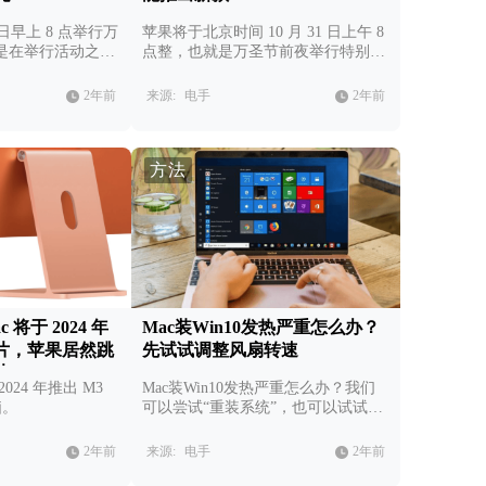
1 日早上 8 点举行万
苹果将于北京时间 10 月 31 日上午 8
是在举行活动之前
点整，也就是万圣节前夜举行特别活
惊人的速度被曝
动，该活动有可能会推出最新款的
看M3 芯片的一
Mac 系列电脑。
2年前
来源:
电手
2年前
方法
c 将于 2024 年
Mac装Win10发热严重怎么办？
芯片，苹果居然跳
先试试调整风扇转速
片
24 年推出 M3
Mac装Win10发热严重怎么办？我们
脑。
可以尝试“重装系统”，也可以试试拉
拉风扇转速。
2年前
来源:
电手
2年前