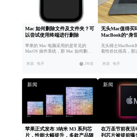
Mac 如何删除文件及文件夹？可
无头Mac值得
以尝试使用终端进行删除
MacBook的“身
苹果的 Mac 电脑采用的是常见的
无头骑士MacBoo
MacOS 操作系统，那 Mac 如何删除
着性价比很高，那这
文件？除了直接拖入垃圾桶中，还可
吗？
以使用终端命令进行删除，本文为大
来源:
电手
2年前
来源:
电手
家总结了从终端删除文件及文件夹的
方法。
新闻
新闻
苹果正式发布 3纳米 M3 系列芯
在万圣节前夜活动
片，性能大幅提升，多款产品随
列芯片被提前曝