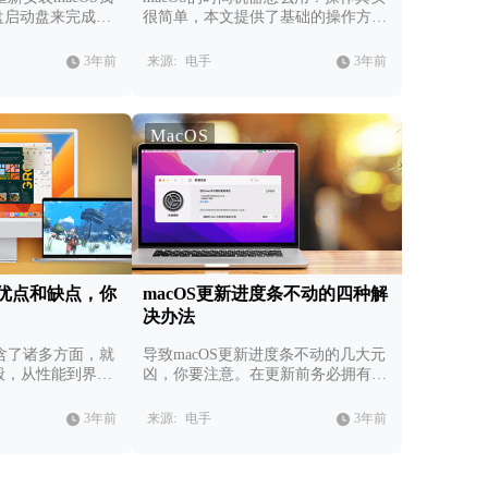
盘启动盘来完成，
很简单，本文提供了基础的操作方法
详细分享。
指导，供大家参考。
3年前
来源:
电手
3年前
MacOS
统优点和缺点，你
macOS更新进度条不动的四种解
决办法
包含了诸多方面，就
导致macOS更新进度条不动的几大元
一般，从性能到界面
凶，你要注意。在更新前务必拥有足
到之处，为人称
够的存储空间，关闭不必要的程序，
检查网络等。
3年前
来源:
电手
3年前