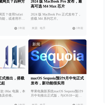
藏网页？四种方
2024 版 MacBook Pro 发布，最
高可选 M4 Max 芯片
？使用Safari
2024 版 MacBook Pro 正式发布了，
功能，或者用不同
搭载 M4 系列芯片。
。
1年前
来源:
电手
1年前
新闻
ac 正式推出，搭载
macOS Sequoia预计9月中旬正式
 元起
发布，新功能很实用
新款 iMac 电脑，本
苹果电脑新系统macOS Sequoia预计9
格及价格。
月中旬推出正式版，与iOS18一起发
布，目前公测已经进行了几个月，多
个新功能值得我们关注。