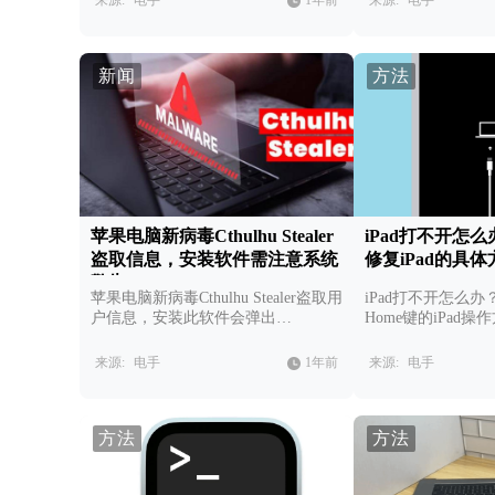
来源:
电手
1年前
来源:
电手
新闻
方法
苹果电脑新病毒Cthulhu Stealer
iPad打不开怎
盗取信息，安装软件需注意系统
修复iPad的具体
警告
苹果电脑新病毒Cthulhu Stealer盗取用
iPad打不开怎么办
户信息，安装此软件会弹出
Home键的iPad
GateKeeper警告，注意识别。
来源:
电手
1年前
来源:
电手
方法
方法