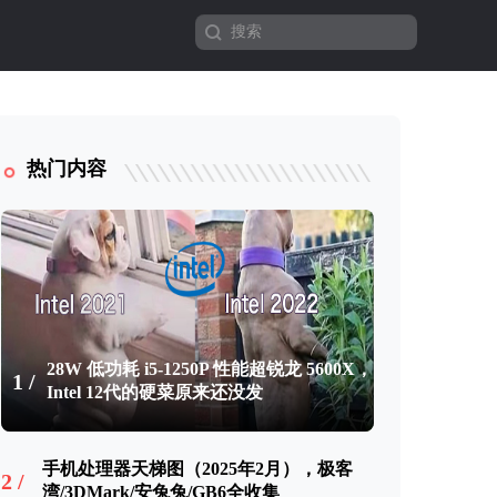
热门内容
28W 低功耗 i5-1250P 性能超锐龙 5600X，
1 /
Intel 12代的硬菜原来还没发
手机处理器天梯图（2025年2月），极客
2 /
湾/3DMark/安兔兔/GB6全收集