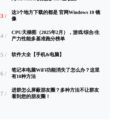
这3个地方下载的都是 官网Windows 10 镜
3 /
像
CPU天梯图（2025年2月），游戏/综合/生
4 /
产力性能多基准跑分榜单
5 /
软件大全【手机&电脑】
笔记本电脑WiFi功能消失了怎么办？这里
6 /
有10种方法
进群怎么屏蔽朋友圈？多种方法不让群友
7 /
看到您的朋友圈！